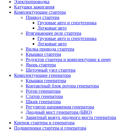
Электропроводка
Катушки зажигания
Комплектующие стартера
Привод стартера
Грузовые авто и спецтехника
Легковые авто
Втягивающее реле стартера
Грузовые авто и спецтехника
Легковые авто
Вилка привода стартера
Крышки стартера
Редуктор стартера и комплектущие к нему
Якорь стартера
Щеточный узел стартера
Комплектующие генератора
Крышки генератора
Контактный блок ротора генератора
Ротор генератора
Статор генератора
Шкив генератора
Регулятор напряжения генератора
Диодный мост генератора (БВО)
Защитный кожух диодного моста генератора
Крепеж стартера и генератора
Подшипники стартера и генератора