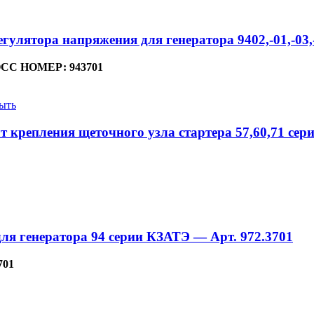
гулятора напряжения для генератора 9402,-01,-03
СС НОМЕР: 943701
ыть
т крепления щеточного узла стартера 57,60,71 сер
ля генератора 94 серии КЗАТЭ — Арт. 972.3701
701