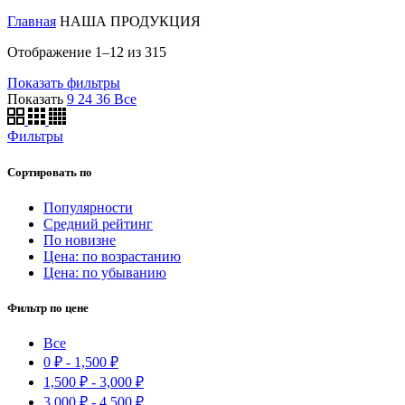
Главная
НАША ПРОДУКЦИЯ
Отображение 1–12 из 315
Показать фильтры
Показать
9
24
36
Все
Фильтры
Сортировать по
Популярности
Средний рейтинг
По новизне
Цена: по возрастанию
Цена: по убыванию
Фильтр по цене
Все
0
₽
-
1,500
₽
1,500
₽
-
3,000
₽
3,000
₽
-
4,500
₽