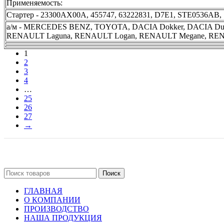
Применяемость:
Стартер - 23300AX00A, 455747, 63222831, D7E1, STE0536AB,
а/м - MERCEDES BENZ, TOYOTA, DACIA Dokker, DACIA Dust
RENAULT Laguna, RENAULT Logan, RENAULT Megane, REN
1
2
3
4
…
25
26
27
→
Поиск
ГЛАВНАЯ
О КОМПАНИИ
ПРОИЗВОДСТВО
НАША ПРОДУКЦИЯ