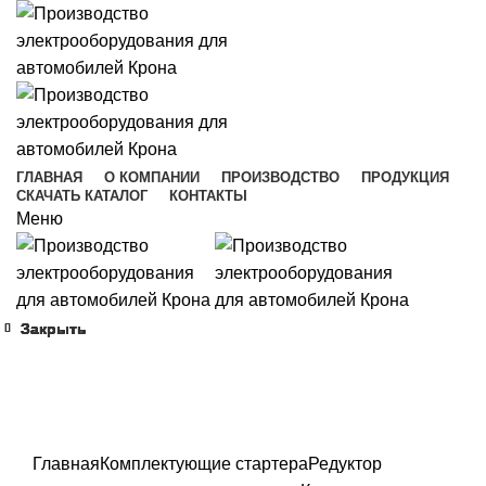
ГЛАВНАЯ
О КОМПАНИИ
ПРОИЗВОДСТВО
ПРОДУКЦИЯ
СКАЧАТЬ КАТАЛОГ
КОНТАКТЫ
Меню
Закрыть
Закрыть
Закрыть
Закрыть
Закрыть
Закрыть
Закрыть
Закрыть
Увеличить
Главная
Комплектующие стартера
Редуктор