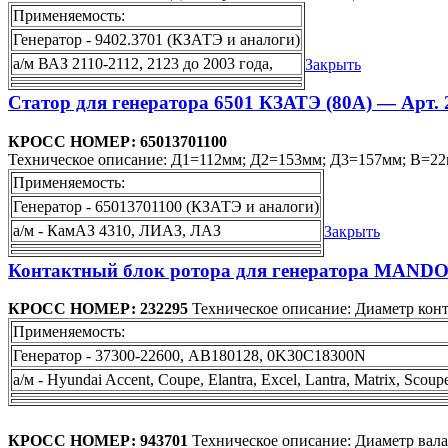
Применяемость:
Генератор - 9402.3701 (КЗАТЭ и аналоги)
а/м ВАЗ 2110-2112, 2123 до 2003 года,
Закрыть
Статор для генератора 6501 КЗАТЭ (80А) — Арт. 
КРОСС НОМЕР: 65013701100
Техническое описание: Д1=112мм; Д2=153мм; Д3=157мм; В=22м
Применяемость:
Генератор - 65013701100 (КЗАТЭ и аналоги)
а/м - КамAЗ 4310, ЛИАЗ, ЛАЗ
Закрыть
Контактный блок ротора для генератора MANDO 
КРОСС НОМЕР: 232295
Техническое описание: Диаметр конта
Применяемость:
Генератор - 37300-22600, AB180128, 0K30C18300N
а/м - Hyundai Accent, Coupe, Elantra, Excel, Lantra, Matrix, Scoup
КРОСС НОМЕР: 943701
Техническое описание: Диаметр вала 