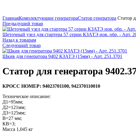
Увеличить
Главная
Комплектующие генератора
Статор генератора
Статор д
Предыдущий товар
Щеточный узел для стартера 57 серии КЗАТЭ нов. обр. - Арт. 2
Назад к товарам
Следующий товар
Шкив для генератора 9402 КЗАТЭ (15мм) - Арт. 251.3701
Статор для генератора 9402.37
КРОСС НОМЕР: 94023701100, 942370110010
Техническое описание:
Д1=95мм;
Д2=121мм;
Д3=125мм;
В=27 мм;
КВ=3;
Масса 1,045 кг