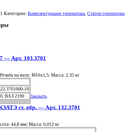
01
Категории:
Комплектующие генератора
,
Статор генератора
ары
7 — Арт. 103.3701
езьба на валу: М16х1,5; Масса: 2.35 кг
9422.3701000-10
70, ВАЗ 2190
Закрыть
КЗАТЭ ст. обр. — Арт. 132.3701
ота: 44,8 мм; Масса: 0,012 кг