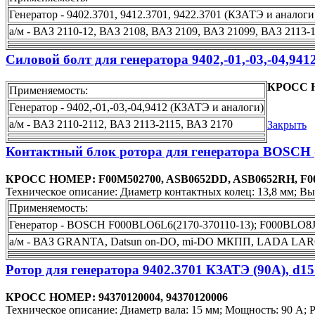
Генератор - 9402.3701, 9412.3701, 9422.3701 (КЗАТЭ и аналоги
а/м - ВАЗ 2110-12, ВАЗ 2108, ВАЗ 2109, ВАЗ 21099, ВАЗ 2113-
Силовой болт для генератора 9402,-01,-03,-04,94
КРОСС Н
Применяемость:
Генератор - 9402,-01,-03,-04,9412 (КЗАТЭ и аналоги)
а/м - ВАЗ 2110-2112, ВАЗ 2113-2115, ВАЗ 2170
Закрыть
Контактный блок ротора для генератора BOSCH
КРОСС НОМЕР: F00M502700, ASB0652DD, ASB0652RH, F00M
Техническое описание: Диаметр контактных колец: 13,8 мм; Выс
Применяемость:
Генератор - BOSСH F000BLO6L6(2170-370110-13); F000BLO8
а/м - ВАЗ GRANTA, Datsun on-DO, mi-DO МКПП, LADA 
Ротор для генератора 9402.3701 КЗАТЭ (90А), d15
КРОСС НОМЕР: 94370120004, 94370120006
Техническое описание: Диаметр вала: 15 мм; Мощность: 90 А; Ре