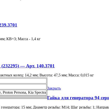
239.3701
м; КВ=3; Масса - 1,4 кг
(232295) — Арт. 140.3701
ктных колец: 14,2 мм; Высота: 47,5 мм; Масса: 0,015 кг
Закрыть
e, Proton Persona, Kia Spectra
Гайка для генератора 94 се
генератора: 15 мм; Диаметр резьбы: М14; Шаг резьбы: 1; Направл