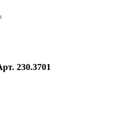
1
рт. 230.3701