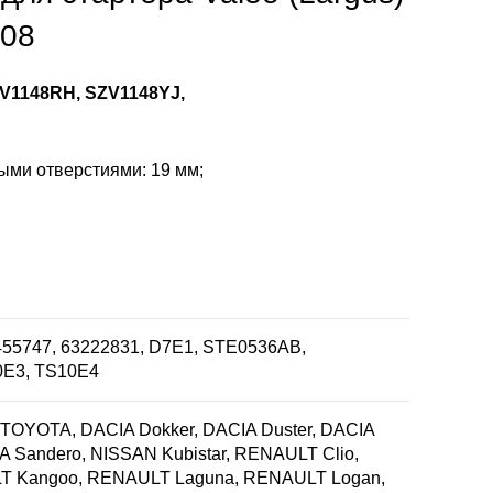
708
V1148RH, SZV1148YJ,
ыми отверстиями: 19 мм;
55747, 63222831, D7E1, STE0536AB,
0E3, TS10E4
OYOTA, DACIA Dokker, DACIA Duster, DACIA
A Sandero, NISSAN Kubistar, RENAULT Clio,
T Kangoo, RENAULT Laguna, RENAULT Logan,