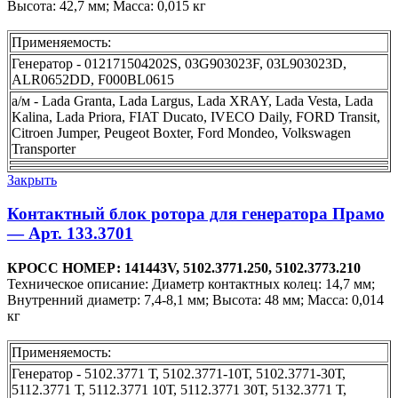
Высота: 42,7 мм; Масса: 0,015 кг
Применяемость:
Генератор - 012171504202S, 03G903023F, 03L903023D,
ALR0652DD, F000BL0615
а/м - Lada Granta, Lada Largus, Lada XRAY, Lada Vesta, Lada
Kalina, Lada Priora, FIAT Ducato, IVECO Daily, FORD Transit,
Citroen Jumper, Peugeot Boxter, Ford Mondeo, Volkswagen
Transporter
Закрыть
Контактный блок ротора для генератора Прамо
— Арт. 133.3701
КРОСС НОМЕР: 141443V, 5102.3771.250, 5102.3773.210
Техническое описание: Диаметр контактных колец: 14,7 мм;
Внутренний диаметр: 7,4-8,1 мм; Высота: 48 мм; Масса: 0,014
кг
Применяемость:
Генератор - 5102.3771 Т, 5102.3771-10Т, 5102.3771-30Т,
5112.3771 Т, 5112.3771 10Т, 5112.3771 30Т, 5132.3771 Т,