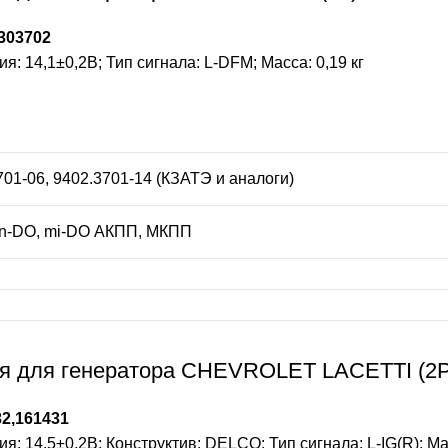
303702
 14,1±0,2В; Тип сигнала: L-DFM; Масса: 0,19 кг
701-06, 9402.3701-14 (КЗАТЭ и аналоги)
 on-DO, mi-DO АКПП, МКПП
я для генератора CHEVROLET LACETTI (2PI
2,161431
 14,5±0,2В; Конструктив: DELCO; Тип сигнала: L-IG(R); Мас