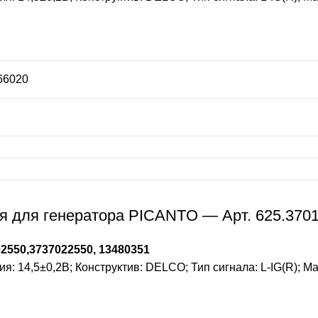
66020
я для генератора PICANTO — Арт. 625.370
2550,3737022550, 13480351
 14,5±0,2В; Конструктив: DELCO; Тип сигнала: L-IG(R); Мас