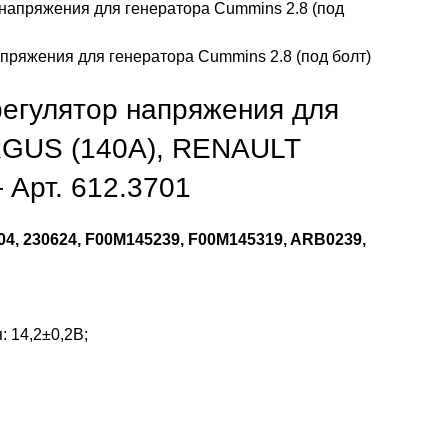
пряжения для генератора Cummins 2.8 (под болт)
егулятор напряжения для
RGUS (140А), RENAULT
Арт. 612.3701
, 230624, F00M145239, F00M145319, ARB0239,
 14,2±0,2В;