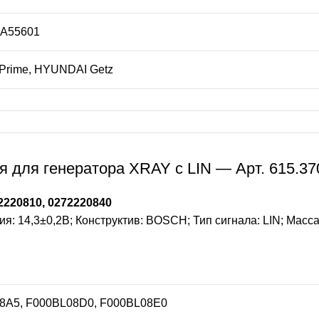
0A55601
 Prime, HYUNDAI Getz
 для генератора XRAY с LIN — Арт. 615.37
220810, 0272220840
 14,3±0,2В; Конструктив: BOSCH; Тип сигнала: LIN; Масса:
08A5, F000BL08D0, F000BL08E0