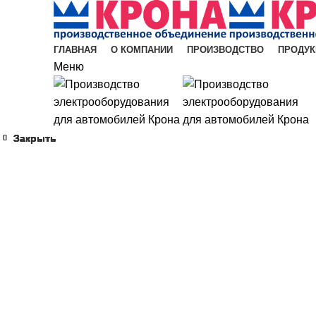
ГЛАВНАЯ
О КОМПАНИИ
ПРОИЗВОДСТВО
ПРОДУК
Меню
Закрыть
Закрыть
Закрыть
Закрыть
Закрыть
Закрыть
Закрыть
Закрыть
Увеличить