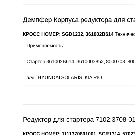
Демпфер Корпуса редуктора для ст
КРОСС НОМЕР: SGD1232, 361002B614
Техничес
Применяемость:
Стартер 361002В614, 3610003853, 8000708, 80
а/м - HYUNDAI SOLARIS, KIA RIO
Редуктор для стартера 7102.3708-01
КРОСС НОМЕР: 1111370801001, SGR1314, 5702