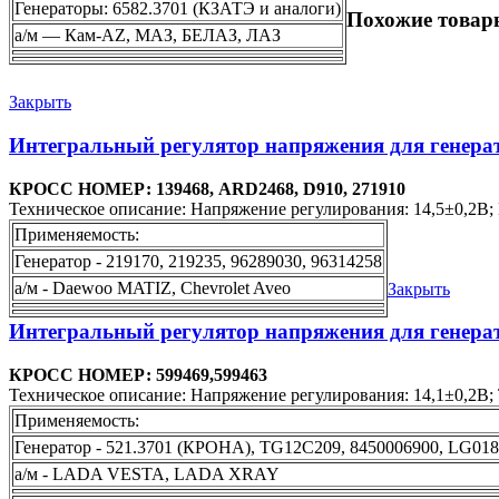
Генераторы: 6582.3701 (КЗАТЭ и аналоги)
Похожие товар
а/м — Кам-AZ, МАЗ, БЕЛАЗ, ЛАЗ
Закрыть
Интегральный регулятор напряжения для генера
КРОСС НОМЕР: 139468, ARD2468, D910, 271910
Техническое описание: Напряжение регулирования: 14,5±0,2В; 
Применяемость:
Генератор - 219170, 219235, 96289030, 96314258
а/м - Daewoo MATIZ, Chevrolet Aveo
Закрыть
Интегральный регулятор напряжения для генерат
КРОСС НОМЕР: 599469,599463
Техническое описание: Напряжение регулирования: 14,1±0,2В; Т
Применяемость:
Генератор - 521.3701 (КРОНА), TG12C209, 8450006900, LG01
а/м - LADA VESTA, LADA XRAY