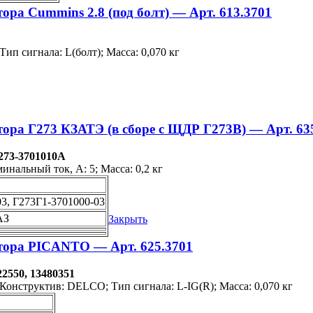
ра Cummins 2.8 (под болт) — Арт. 613.3701
ип сигнала: L(болт); Масса: 0,070 кг
ора Г273 КЗАТЭ (в сборе с ЩДР Г273В) — Арт. 63
273-3701010А
нальный ток, А: 5; Масса: 0,2 кг
3, Г273Г1-3701000-03
АЗ
Закрыть
тора PICANTO — Арт. 625.3701
2550, 13480351
Конструктив: DELCO; Тип сигнала: L-IG(R); Масса: 0,070 кг