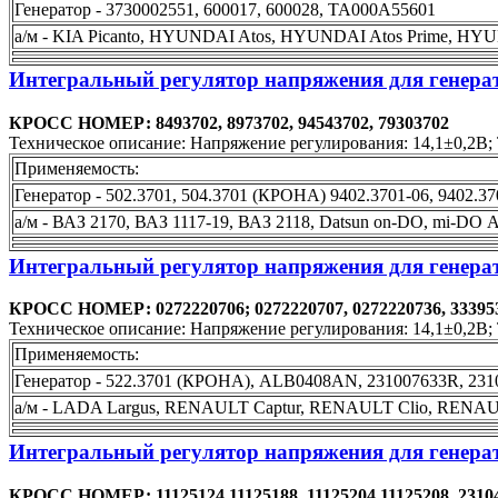
Генератор - 3730002551, 600017, 600028, TA000A55601
а/м - KIA Picanto, HYUNDAI Atos, HYUNDAI Atos Prime, HY
Интегральный регулятор напряжения для генерат
КРОСС НОМЕР: 8493702, 8973702, 94543702, 79303702
Техническое описание: Напряжение регулирования: 14,1±0,2В; 
Применяемость:
Генератор - 502.3701, 504.3701 (КРОНА) 9402.3701-06, 9402.3
а/м - ВАЗ 2170, ВАЗ 1117-19, ВАЗ 2118, Datsun on-DO, mi-
Интегральный регулятор напряжения для генера
КРОСС НОМЕР: 0272220706; 0272220707, 0272220736, 33395
Техническое описание: Напряжение регулирования: 14,1±0,2В; Т
Применяемость:
Генератор - 522.3701 (КРОНА), ALB0408AN, 231007633R, 23
а/м - LADA Largus, RENAULT Captur, RENAULT Clio, RENA
Интегральный регулятор напряжения для генера
КРОСС НОМЕР: 11125124,11125188, 11125204,11125208, 231