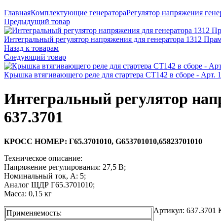
Увеличить
Главная
Комплектующие генератора
Регулятор напряжения гене
Предыдущий товар
Интегральный регулятор напряжения для генератора 1312 Прамо
Назад к товарам
Следующий товар
Крышка втягивающего реле для стартера СТ142 в сборе - Арт. 1
Интегральный регулятор напр
637.3701
КРОСС НОМЕР: Г65.3701010, G653701010,65823701010
Техническое описание:
Напряжение регулирования: 27,5 В;
Номинальный ток, А: 5;
Аналог ЩДР Г65.3701010;
Масса: 0,15 кг
Артикул:
637.3701
Применяемость: