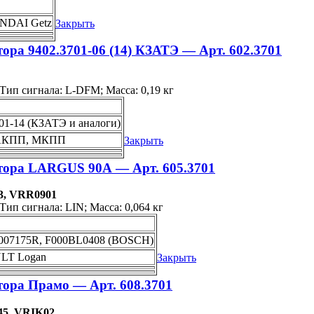
UNDAI Getz
Закрыть
ора 9402.3701-06 (14) КЗАТЭ — Арт. 602.3701
Тип сигнала: L-DFM; Масса: 0,19 кг
701-14 (КЗАТЭ и аналоги)
DO АКПП, МКПП
Закрыть
тора LARGUS 90А — Арт. 605.3701
3, VRR0901
ип сигнала: LIN; Масса: 0,064 кг
1007175R, F000BL0408 (BOSCH)
ULT Logan
Закрыть
тора Прамо — Арт. 608.3701
045, VRIK02